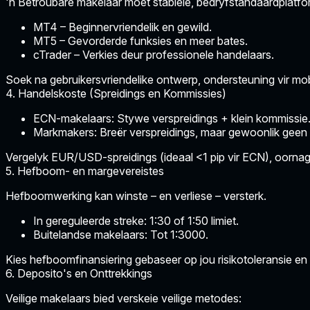
'n Betroubare makelaar moet stabiele, bedryfstandaardplatfo
MT4
– Beginnervriendelik en gewild.
MT5
– Gevorderde funksies en meer bates.
cTrader
– Verkies deur professionele handelaars.
Soek na gebruikersvriendelike ontwerp, ondersteuning vir mobi
4. Handelskoste (Spreidings en Kommissies)
ECN-makelaars:
Stywe verspreidings + klein kommissie
Markmakers:
Breër verspreidings, maar gewoonlik geen 
Vergelyk EUR/USD-spreidings (ideaal <1 pip vir ECN), oornag-
5. Hefboom- en margevereistes
Hefboomwerking kan winste – en verliese – versterk.
In gereguleerde streke: 1:30 of 1:50 limiet.
Buitelandse makelaars: Tot 1:3000.
Kies hefboomfinansiering gebaseer op jou
risikotoleransie
en
6. Deposito's en Onttrekkings
Veilige makelaars bied verskeie veilige metodes: