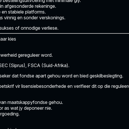
bestellingsuitvoering met minimale gly.
in afgesonderde rekeninge.
 en stabiele platforms.
s vinnig en sonder verskonings.
 sukses of onnodige verliese.
aar kies
owerheid gereguleer
word.
ySEC (Siprus), FSCA (Suid-Afrika).
seker dat fondse apart gehou word en bied geskilbeslegting.
tskrif vir lisensiebesonderhede en verifieer dit op die regulee
t van maatskappyfondse gehou.
or as wat jy deponeer nie.
rgoeding.