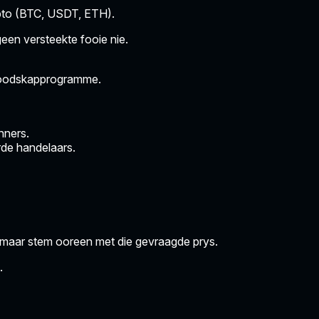
ripto (BTC, USDT, ETH).
een versteekte fooie nie.
 boodskapprogramme.
nners.
rde handelaars.
maar stem ooreen met die gevraagde prys.
.