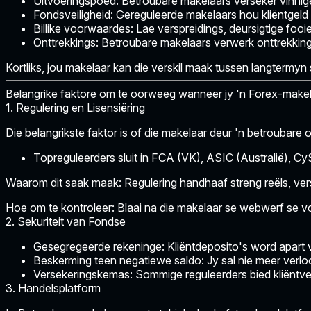
Uitvoeringspoed:
Betroubare makelaars verseker vinnige 
Fondsveiligheid:
Gereguleerde makelaars hou kliëntgeld 
Billike voorwaardes:
Lae verspreidings, deursigtige fooie
Onttrekkings:
Betroubare makelaars verwerk onttrekking
Kortliks, jou makelaar kan die verskil maak tussen langtermyn
Belangrike faktore om te oorweeg wanneer jy 'n Forex-makel
1. Regulering en Lisensiëring
Die belangrikste faktor is of die makelaar
deur 'n betroubare 
Topreguleerders sluit in FCA (VK), ASIC (Australië), C
Waarom dit saak maak:
Regulering handhaaf streng reëls, ver
Hoe om te kontroleer:
Blaai na die makelaar se webwerf se voe
2. Sekuriteit van Fondse
Gesegregeerde rekeninge:
Kliëntdeposito's word apar
Beskerming teen negatiewe saldo:
Jy sal nie meer verlo
Versekeringskemas:
Sommige reguleerders bied kliëntve
3. Handelsplatform