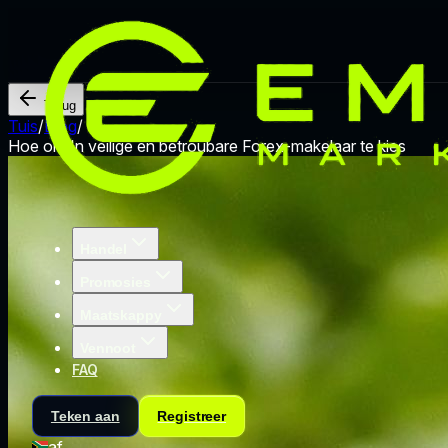
Terug
Tuis
/
Blog
/
Hoe om 'n veilige en betroubare Forex-makelaar te kies
Handel
Promosies
Maatskappy
Vennoot
FAQ
Teken aan
Registreer
af