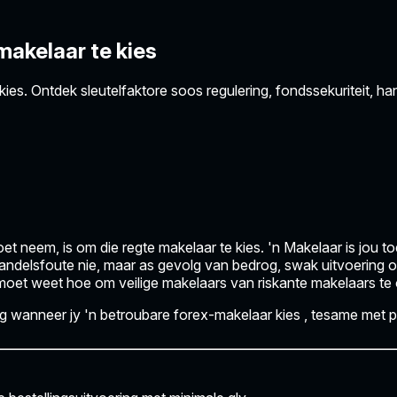
makelaar te kies
es. Ontdek sleutelfaktore soos regulering, fondssekuriteit, ha
et neem, is om die regte makelaar te kies. 'n Makelaar is jou t
handelsfoute nie, maar as gevolg van bedrog, swak uitvoering o
moet weet hoe om veilige makelaars van riskante makelaars te 
g wanneer jy 'n betroubare forex-makelaar kies
, tesame met p