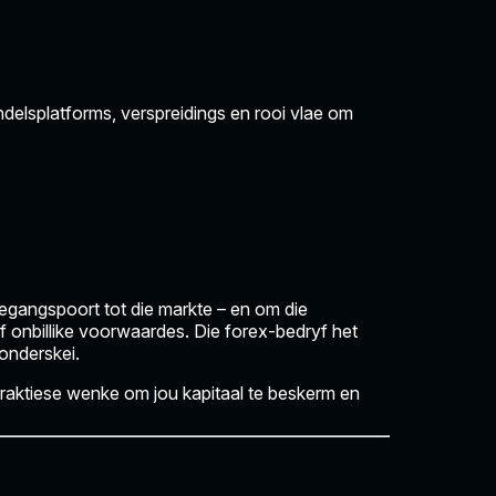
ndelsplatforms, verspreidings en rooi vlae om
oegangspoort tot die markte – en om die
f onbillike voorwaardes. Die forex-bedryf het
onderskei.
raktiese wenke om jou kapitaal te beskerm en