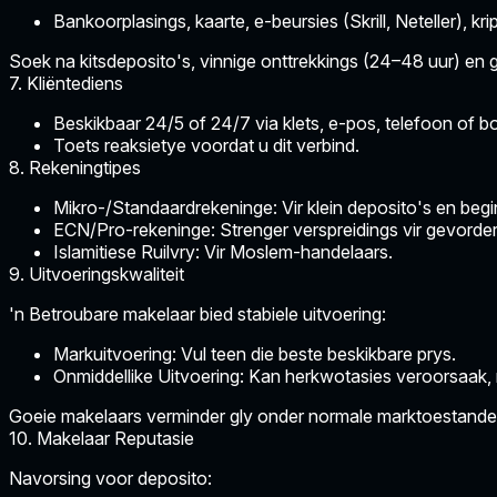
Bankoorplasings, kaarte, e-beursies (Skrill, Neteller), k
Soek na kitsdeposito's, vinnige onttrekkings (24–48 uur) en g
7. Kliëntediens
Beskikbaar 24/5 of 24/7 via klets, e-pos, telefoon of
Toets reaksietye voordat u dit verbind.
8. Rekeningtipes
Mikro-/Standaardrekeninge:
Vir klein deposito's en begi
ECN/Pro-rekeninge:
Strenger verspreidings vir gevorde
Islamitiese Ruilvry:
Vir Moslem-handelaars.
9. Uitvoeringskwaliteit
'n Betroubare makelaar bied stabiele uitvoering:
Markuitvoering:
Vul teen die beste beskikbare prys.
Onmiddellike Uitvoering:
Kan herkwotasies veroorsaak, 
Goeie makelaars verminder gly onder normale marktoestande
10. Makelaar Reputasie
Navorsing voor deposito: