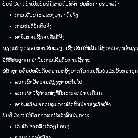
ບັນຊີ Cent ຍັງເປັນບັນຊີຊື້ຂາຍທີ່ແທ້ຈິງ. ປະສົບການຂອງພໍ່ຄ້າ:
ການເຄື່ອນໄຫວຂອງລາຄາຕົວຈິງ
ການປະຕິບັດຕົວຈິງ
ອາລົມການຊື້ຂາຍທີ່ແທ້ຈິງ
ພຽງແຕ່
ຫຼຸດຜ່ອນການຮັບແສງ
, ເຊິ່ງເຮັດໃຫ້ເສັ້ນໂຄ້ງການຮຽນຮູ້ລຽບ
ວິທີທີ່ສະຫຼາດກວ່າໃນການເລີ່ມຕົ້ນການຊື້ຂາຍ
ພໍ່ຄ້າຫຼາຍຄົນປະສົບກັບຄວາມຫຍຸ້ງຍາກໃນຕອນຕົ້ນບໍ່ແມ່ນຍ້ອນວ່າຍຸດທະ
ພວກເຂົາມີຄວາມສ່ຽງຫຼາຍເກີນໄປ
ພວກເຂົາໃຊ້ຕຳແໜ່ງທີ່ມີຂະໜາດໃຫຍ່ເກີນໄປ
ອາລົມເຂົ້າມາຄວບຄຸມການຕັດສິນໃຈຂອງເຂົາເຈົ້າ
ບັນຊີ Cent ໃຫ້ໂອກາດແກ່ນັກລົງທຶນໃນການ:
ເລີ່ມຕົ້ນຈາກສິ່ງເລັກໆນ້ອຍໆ
ຮຽນຮູ້ຢ່າງຕໍ່ເນື່ອງ