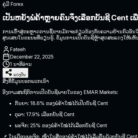
ຄູ່ມື Forex
ເປັນຫຍັງພໍ່ຄ້າຫຼາຍຄົນຈຶ່ງເລືອກບັນຊີ Cent ເພື
ການເຂົ້າສູ່ຕະຫຼາດການຊື້ຂາຍມັກຈະກ່ຽວຂ້ອງກັບຄວາມຢ້ານກົວອັນໃຫຍ
ສູນເສຍໃນຂະນະທີ່ຮຽນຮູ້. ຂໍ້ມູນການເປີດບັນຊີຫຼ້າສຸດສະແດງໃຫ້ເຫັນຮູ
Fateeh
December 22, 2025
1 ນາທີອ່ານ
ແບ່ງປັນ
ສິ່ງທີ່ຂໍ້ມູນບອກພວກເຮົາ
ອີງຕາມສະຖິຕິການເປີດບັນຊີພາຍໃນຂອງ EMAR Markets:
ກັນຍາ:
18.6% ຂອງພໍ່ຄ້າໃໝ່ໄດ້ເປີດບັນຊີ Cent
ຕຸລາ:
17.9% ເລືອກບັນຊີ Cent
ພະຈິກ:
25% ຂອງພໍ່ຄ້າໃໝ່ໄດ້ເລືອກບັນຊີ Cent
📌
ໃນເດືອນພະຈິກ, ໜຶ່ງໃນສີ່ຂອງພໍ່ຄ້າໃໝ່ໄດ້ເລີ່ມຕົ້ນດ້ວຍບັນຊີ Cent