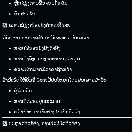
ຫຼີກລ່ຽງການຊື້ຂາຍແກ້ແຄ້ນ
ຮັກສາວິໄນ
2️⃣ ຄວາມສ່ຽງໜ້ອຍລົງຕໍ່ການຊື້ຂາຍ
ເນື່ອງຈາກຂະໜາດສັນຍາມີຂະໜາດນ້ອຍກວ່າ:
ການໃຊ້ຂອບຍັງຄົງຕໍ່າລົງ
ການດຶງລົງແມ່ນງ່າຍຕໍ່ການຄວບຄຸມ
ຄວາມຜິດພາດມີລາຄາຖືກກວ່າ
ສິ່ງນີ້ເຮັດໃຫ້ບັນຊີ Cent ມີປະໂຫຍດໂດຍສະເພາະສຳລັບ:
ຜູ້ເລີ່ມຕົ້ນ
ການທົດສອບຍຸດທະສາດ
ພໍ່ຄ້າຍ້າຍຈາກຕົວຢ່າງໄປເປັນຕົວຈິງ
3️⃣ ຕະຫຼາດທີ່ແທ້ຈິງ, ການປະຕິບັດທີ່ແທ້ຈິງ