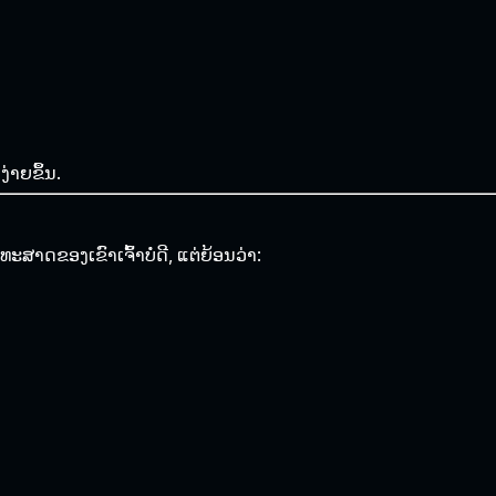
ງ່າຍຂຶ້ນ.
ສາດຂອງເຂົາເຈົ້າບໍ່ດີ, ແຕ່ຍ້ອນວ່າ: