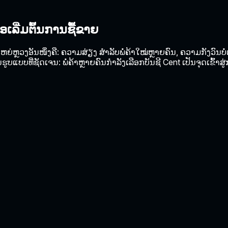
່ອເລີ່ມຕົ້ນການຊື້ຂາຍ
່ຫຼວງອັນໜຶ່ງຄື: ຄວາມສ່ຽງ ສຳລັບພໍ່ຄ້າໃໝ່ຫຼາຍຄົນ, ຄວາມກັງວົນບໍ
ບແບບທີ່ຊັດເຈນ: ພໍ່ຄ້າຫຼາຍຄົນກຳລັງເລືອກບັນຊີ Cent ເປັນຈຸດເຂົ້າສູ
.