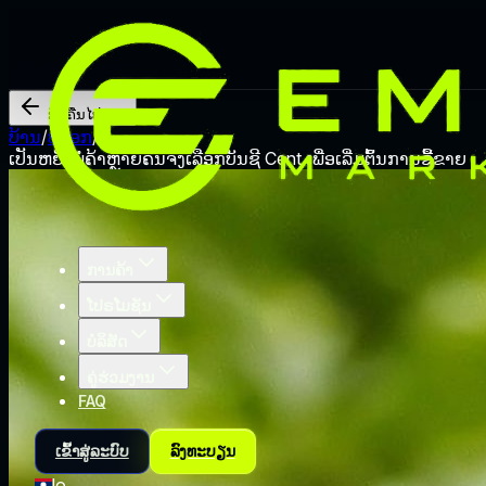
ກັບຄືນໄປບ່ອນ
ບ້ານ
/
ບລັອກ
/
ເປັນຫຍັງພໍ່ຄ້າຫຼາຍຄົນຈຶ່ງເລືອກບັນຊີ Cent ເພື່ອເລີ່ມຕົ້ນການຊື້ຂາຍ
ການຄ້າ
ໂປຣໂມຊັນ
ບໍລິສັດ
ຄູ່ຮ່ວມງານ
FAQ
ເຂົ້າສູ່ລະບົບ
ລົງທະບຽນ
lo