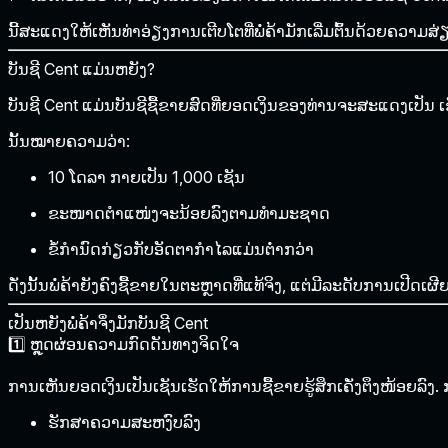
ນີ້ສະແດງໃຫ້ເຫັນທ່າອ່ຽງການເຕີບໂຕທີ່ພໍ່ຄ້າມັກເລີ່ມຕົ້ນດ້ວຍຄວາມ
ບັນຊີ Cent ແມ່ນຫຍັງ?
ບັນຊີ Cent ແມ່ນບັນຊີຊື້ຂາຍສົດທີ່ຍອດເງິນຂອງທ່ານຈະສະແດງເປັນ
ເ
ນັ້ນໝາຍຄວາມວ່າ:
10 ໂດລາ ກາຍເປັນ 1,000 ເຊັນ
ຂະໜາດຕຳແໜ່ງຈະນ້ອຍລົງຕາມທຳມະຊາດ
ຂໍ້ກຳນົດກ່ຽວກັບອັດຕາກຳໄລແມ່ນຕ່ຳກວ່າ
ດັ່ງນັ້ນພໍ່ຄ້າຍັງຄົງຊື້ຂາຍໃນຕະຫຼາດທີ່ແທ້ຈິງ, ແຕ່ມີລະດັບການເປີດເຜີ
ເປັນຫຍັງພໍ່ຄ້າຈຶ່ງມັກບັນຊີ Cent
1️⃣ ຫຼຸດຜ່ອນຄວາມກົດດັນທາງຈິດໃຈ
ການເຫັນຍອດເງິນເປັນເຊັນເຮັດໃຫ້ການຊື້ຂາຍຮູ້ສຶກເຄັ່ງຕຶງໜ້ອຍລົງ. ກາ
ຮັກສາຄວາມສະຫງົບລົງ