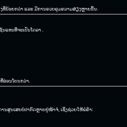
ສ່ຽງທີ່ນ້ອຍກວ່າ ແລະ ມີການຄວບຄຸມຄວາມສ່ຽງຫຼາຍຂຶ້ນ.
ຊັນແທນທີ່ຈະເປັນໂດລາ
.
ຍທີ່ອ່ອນໂຍນກວ່າ.
ນສູນເສຍບໍ່ປາກົດຫຼາຍຢູ່ໜ້າຈໍ, ເຊິ່ງຊ່ວຍໃຫ້ພໍ່ຄ້າ: