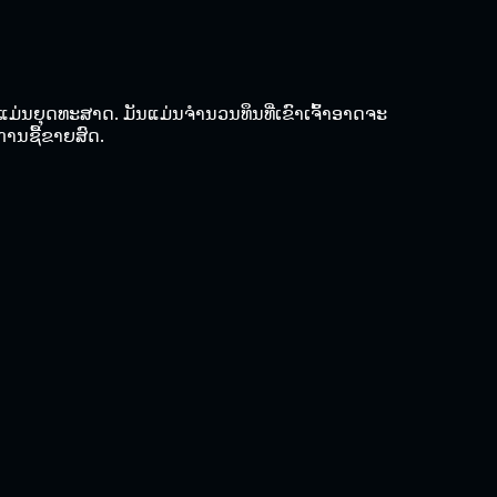
່ແມ່ນຍຸດທະສາດ. ມັນແມ່ນຈຳນວນທຶນທີ່ເຂົາເຈົ້າອາດຈະ
່ການຊື້ຂາຍສົດ.