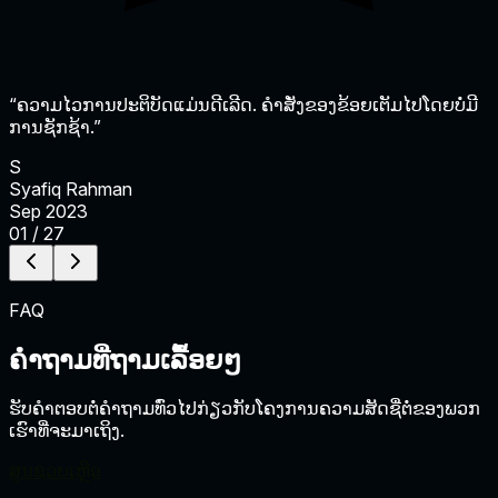
“ຄວາມໄວການປະຕິບັດແມ່ນດີເລີດ. ຄໍາສັ່ງຂອງຂ້ອຍເຕັມໄປໂດຍບໍ່ມີ
ການຊັກຊ້າ.”
S
Syafiq Rahman
Sep 2023
01 / 27
FAQ
ຄໍາຖາມທີ່ຖາມເລື້ອຍໆ
ຮັບຄໍາຕອບຕໍ່ຄໍາຖາມທົ່ວໄປກ່ຽວກັບໂຄງການຄວາມສັດຊື່ຕໍ່ຂອງພວກ
ເຮົາທີ່ຈະມາເຖິງ.
ສູນຊ່ວຍເຫຼືອ