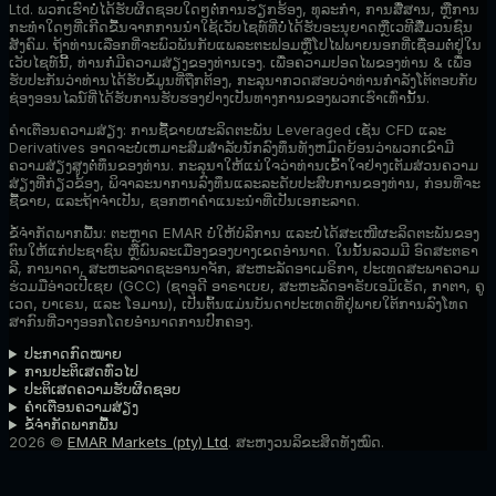
Ltd. ພວກເຮົາບໍ່ໄດ້ຮັບຜິດຊອບໃດໆຕໍ່ການຮຽກຮ້ອງ, ທຸລະກໍາ, ການສື່ສານ, ຫຼືການ
ກະທໍາໃດໆທີ່ເກີດຂື້ນຈາກການນໍາໃຊ້ເວັບໄຊທ໌ທີ່ບໍ່ໄດ້ຮັບອະນຸຍາດຫຼືເວທີສື່ມວນຊົນ
ສັງຄົມ. ຖ້າທ່ານເລືອກທີ່ຈະພົວພັນກັບແພລະຕະຟອມຫຼືໂປໄຟພາຍນອກທີ່ເຊື່ອມຕໍ່ຢູ່ໃນ
ເວັບໄຊທ໌ນີ້, ທ່ານກໍ່ມີຄວາມສ່ຽງຂອງທ່ານເອງ. ເພື່ອຄວາມປອດໄພຂອງທ່ານ & ເພື່ອ
ຮັບປະກັນວ່າທ່ານໄດ້ຮັບຂໍ້ມູນທີ່ຖືກຕ້ອງ, ກະລຸນາກວດສອບວ່າທ່ານກໍາລັງໂຕ້ຕອບກັບ
ຊ່ອງອອນໄລນ໌ທີ່ໄດ້ຮັບການຮັບຮອງຢ່າງເປັນທາງການຂອງພວກເຮົາເທົ່ານັ້ນ.
ຄຳເຕືອນຄວາມສ່ຽງ:
ການຊື້ຂາຍຜະລິດຕະພັນ Leveraged ເຊັ່ນ CFD ແລະ
Derivatives ອາດຈະບໍ່ເຫມາະສົມສໍາລັບນັກລົງທຶນທັງຫມົດຍ້ອນວ່າພວກເຂົາມີ
ຄວາມສ່ຽງສູງຕໍ່ທຶນຂອງທ່ານ. ກະລຸນາໃຫ້ແນ່ໃຈວ່າທ່ານເຂົ້າໃຈຢ່າງເຕັມສ່ວນຄວາມ
ສ່ຽງທີ່ກ່ຽວຂ້ອງ, ພິຈາລະນາການລົງທຶນແລະລະດັບປະສົບການຂອງທ່ານ, ກ່ອນທີ່ຈະ
ຊື້ຂາຍ, ແລະຖ້າຈໍາເປັນ, ຊອກຫາຄໍາແນະນໍາທີ່ເປັນເອກະລາດ.
ຂໍ້ຈໍາກັດພາກພື້ນ:
ຕະຫຼາດ EMAR ບໍ່ໃຫ້ບໍລິການ ແລະບໍ່ໄດ້ສະເໜີຜະລິດຕະພັນຂອງ
ຕົນໃຫ້ແກ່ປະຊາຊົນ ຫຼືພົນລະເມືອງຂອງບາງເຂດອຳນາດ. ໃນນັ້ນລວມມີ ອົດສະຕຣາ
ລີ, ການາດາ, ສະຫະລາດຊະອານາຈັກ, ສະຫະລັດອາເມຣິກາ, ປະເທດສະພາຄວາມ
ຮ່ວມມືອ່າວເປີເຊຍ (GCC) (ຊາອຸດີ ອາຣາເບຍ, ສະຫະລັດອາຣັບເອມິເຣັດ, ກາຕາ, ຄູ
ເວດ, ບາເຣນ, ແລະ ໂອມານ), ເປັນຕົ້ນແມ່ນບັນດາປະເທດທີ່ຢູ່ພາຍໃຕ້ການລົງໂທດ
ສາກົນທີ່ວາງອອກໂດຍອຳນາດການປົກຄອງ.
ປະກາດກົດໝາຍ
ການປະຕິເສດທົ່ວໄປ
ປະຕິເສດຄວາມຮັບຜິດຊອບ
ຄຳເຕືອນຄວາມສ່ຽງ
ຂໍ້ຈໍາກັດພາກພື້ນ
2026 ©
EMAR Markets (pty) Ltd
. ສະຫງວນລິຂະສິດທັງໝົດ.