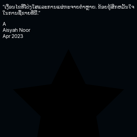
“ເງື່ອນໄຂທີ່ໂປ່ງໃສແລະການແຜ່ກະຈາຍຕ່ໍາຫຼາຍ. ຂ້ອຍຮູ້ສຶກຫມັ້ນໃຈ
ໃນການຊື້ຂາຍທີ່ນີ້.”
A
Aisyah Noor
Apr 2023