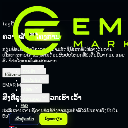
ໄວໆນີ້
ຄວາມສັດຊື່
ໂຄງການ
ກຽມພ້ອມສຳລັບໂຄງການຄວາມສັດຊື່ພິເສດທີ່ໃຫ້ລາງວັນການ
ເດີນທາງການຄ້າຂອງທ່ານດ້ວຍຜົນປະໂຫຍດທີ່ບໍ່ເຄີຍມີມາກ່ອນ ແລະ
ສິດທິປະໂຫຍດພິເສດສະເພາະ.
ການຄ້າ
ໄດ້ຮັບການແຈ້ງເຕືອນ
ໂປຣໂມຊັນ
EMAR MARKETS
ບໍລິສັດ
ສິ່ງທີ່ລູກຄ້າຂອງພວກເຮົາ
ເວົ້າ
ຄູ່ຮ່ວມງານ
FAQ
ປະສົບການການຊື້ຂາຍທີ່ແທ້ຈິງຈາກລູກຄ້າທີ່ໄດ້ຮັບການຢັ້ງຢືນໃນ
ທົ່ວໂລກ.
ເຂົ້າສູ່ລະບົບ
ລົງທະບຽນ
lo