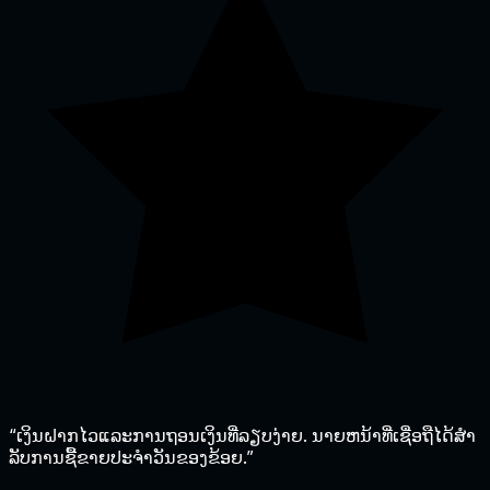
“ເງິນຝາກໄວແລະການຖອນເງິນທີ່ລຽບງ່າຍ. ນາຍຫນ້າທີ່ເຊື່ອຖືໄດ້ສໍາ
ລັບການຊື້ຂາຍປະຈໍາວັນຂອງຂ້ອຍ.”