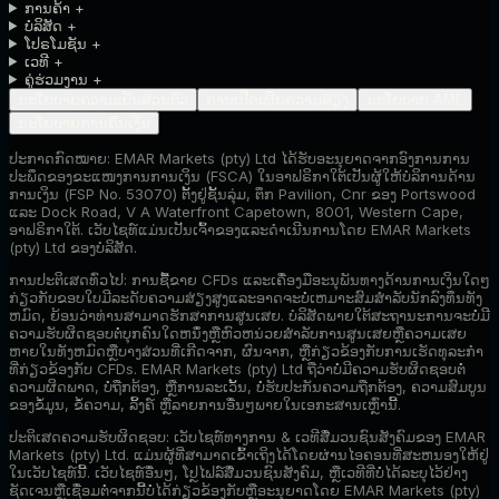
ການຄ້າ
+
ບໍລິສັດ
+
ໂປຣໂມຊັນ
+
ເວທີ
+
ຄູ່ຮ່ວມງານ
+
ນະໂຍບາຍຄວາມເປັນສ່ວນຕົວ
ການເປີດເຜີຍຄວາມສ່ຽງ
ນະໂຍບາຍ AML
ນະໂຍບາຍການຄືນເງິນ
ປະກາດກົດໝາຍ:
EMAR Markets (pty) Ltd ໄດ້ຮັບອະນຸຍາດຈາກອົງການການ
ປະພຶດຂອງຂະແໜງການການເງິນ (FSCA) ໃນອາຟຣິກາໃຕ້ເປັນຜູ້ໃຫ້ບໍລິການດ້ານ
ການເງິນ (FSP No. 53070) ຕັ້ງຢູ່ຊັ້ນລຸ່ມ, ຕຶກ Pavilion, Cnr ຂອງ Portswood
ແລະ Dock Road, V A Waterfront Capetown, 8001, Western Cape,
ອາຟຣິກາໃຕ້. ເວັບໄຊທ໌ແມ່ນເປັນເຈົ້າຂອງແລະດໍາເນີນການໂດຍ EMAR Markets
(pty) Ltd ຂອງບໍລິສັດ.
ການປະຕິເສດທົ່ວໄປ:
ການຊື້ຂາຍ CFDs ແລະເຄື່ອງມືອະນຸພັນທາງດ້ານການເງິນໃດໆ
ກ່ຽວກັບຂອບໃບມີລະດັບຄວາມສ່ຽງສູງແລະອາດຈະບໍ່ເຫມາະສົມສໍາລັບນັກລົງທຶນທັງ
ຫມົດ, ຍ້ອນວ່າທ່ານສາມາດຮັກສາການສູນເສຍ. ບໍ​ລິ​ສັດ​ພາຍ​ໃຕ້​ສະ​ຖາ​ນະ​ການ​ຈະ​ບໍ່​ມີ​
ຄວາມ​ຮັບ​ຜິດ​ຊອບ​ຕໍ່​ບຸກ​ຄົນ​ໃດ​ຫນຶ່ງ​ຫຼື​ຫົວ​ຫນ່ວຍ​ສໍາ​ລັບ​ການ​ສູນ​ເສຍ​ຫຼື​ຄວາມ​ເສຍ​
ຫາຍ​ໃນ​ທັງ​ຫມົດ​ຫຼື​ບາງ​ສ່ວນ​ທີ່​ເກີດ​ຈາກ​, ຜົນ​ຈາກ​, ຫຼື​ກ່ຽວ​ຂ້ອງ​ກັບ​ການ​ເຮັດ​ທຸ​ລະ​ກໍາ​
ທີ່​ກ່ຽວ​ຂ້ອງ​ກັບ CFDs​. EMAR Markets (pty) Ltd ຖືວ່າບໍ່ມີຄວາມຮັບຜິດຊອບຕໍ່
ຄວາມຜິດພາດ, ບໍ່ຖືກຕ້ອງ, ຫຼືການລະເວັ້ນ, ບໍ່ຮັບປະກັນຄວາມຖືກຕ້ອງ, ຄວາມສົມບູນ
ຂອງຂໍ້ມູນ, ຂໍ້ຄວາມ, ລິ້ງຄ໌ ຫຼືລາຍການອື່ນໆພາຍໃນເອກະສານເຫຼົ່ານີ້.
ປະຕິເສດຄວາມຮັບຜິດຊອບ:
ເວັບໄຊທ໌ທາງການ & ເວທີສື່ມວນຊົນສັງຄົມຂອງ EMAR
Markets (pty) Ltd. ແມ່ນຜູ້ທີ່ສາມາດເຂົ້າເຖິງໄດ້ໂດຍຜ່ານໄອຄອນທີ່ສະຫນອງໃຫ້ຢູ່
ໃນເວັບໄຊທ໌ນີ້. ເວັບໄຊທ໌ອື່ນໆ, ໂປຼໄຟລ໌ສື່ມວນຊົນສັງຄົມ, ຫຼືເວທີທີ່ບໍ່ໄດ້ລະບຸໄວ້ຢ່າງ
ຊັດເຈນຫຼືເຊື່ອມຕໍ່ຈາກນີ້ບໍ່ໄດ້ກ່ຽວຂ້ອງກັບຫຼືອະນຸຍາດໂດຍ EMAR Markets (pty)