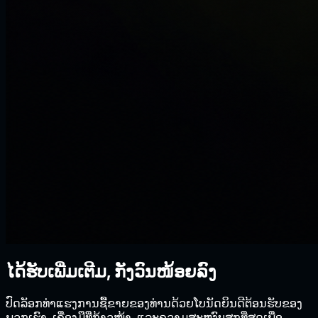
ໄດ້​ຮັບ​ເພີ່ມ​ເຕີມ​,
ກັງວົນໜ້ອຍລົງ
ປົດລັອກທ່າແຮງການຊື້ຂາຍຂອງທ່ານດ້ວຍໂບນັດຍິນດີຕ້ອນຮັບຂອງ
ພວກເຮົາ, ເຄື່ອງມືທີ່ກ້າວໜ້າ, ແລະຄວາມສະຫງົບສຸກທີ່ສຸດເພື່ອ