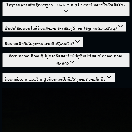
ໂຄງການຄວາມສັດຊື່ຕໍ່ຕະຫຼາດ EMAR ແມ່ນຫຍັງ ແລະມັນຈະເປີດຕົວເມື່ອໃດ?
ຜົນປະໂຫຍດອັນໃດທີ່ຂ້ອຍສາມາດຄາດຫວັງໄດ້ຈາກໂຄງການຄວາມສັດຊື່?
ຂ້ອຍຈະເຂົ້າກັບໂຄງການຄວາມສັດຊື່ແນວໃດ?
ກິດຈະກໍາການຊື້ຂາຍທີ່ມີຢູ່ຂອງຂ້ອຍຈະນັບໄປສູ່ຜົນປະໂຫຍດໂຄງການຄວາມ
ສັດຊື່ບໍ?
ຂ້ອຍຈະອັບເດດແນວໃດກ່ຽວກັບການເປີດຕົວໂຄງການຄວາມສັດຊື່?